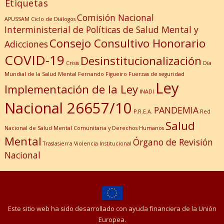
Etiquetas
Comisión Nacional
APUSSAM
Ciclo de Diálogos
Interministerial de Políticas de Salud Mental y
Consejo Consultivo Honorario
Adicciones
COVID-19
Desinstitucionalización
Crisis
Día
Mundial de la Salud Mental
Fernando Figueiro
Fuerzas de seguridad
Ley
Implementación de la Ley
INADI
Nacional 26657/10
PANDEMIA
P.R.E.A.
Red
Salud
Nacional de Salud Mental Comunitaria y Derechos Humanos
Mental
Órgano de Revisión
Traslasierra
Violencia Institucional
Nacional
Este sitio web ha sido desarrollado con ayuda financiera de la Unión
Europea.