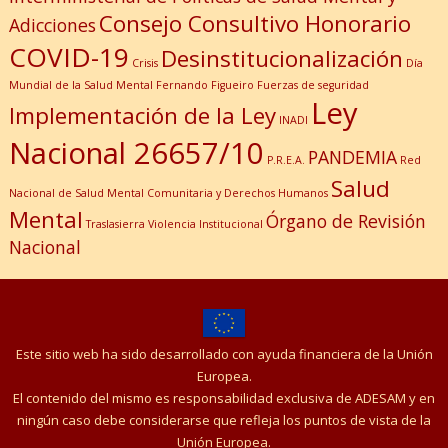
Consejo Consultivo Honorario
Adicciones
COVID-19
Desinstitucionalización
Crisis
Día
Mundial de la Salud Mental
Fernando Figueiro
Fuerzas de seguridad
Ley
Implementación de la Ley
INADI
Nacional 26657/10
PANDEMIA
P.R.E.A.
Red
Salud
Nacional de Salud Mental Comunitaria y Derechos Humanos
Mental
Órgano de Revisión
Traslasierra
Violencia Institucional
Nacional
Este sitio web ha sido desarrollado con ayuda financiera de la Unión
Europea.
El contenido del mismo es responsabilidad exclusiva de ADESAM y en
ningún caso debe considerarse que refleja los puntos de vista de la
Unión Europea.